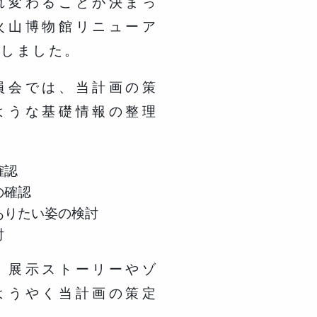
れ変わることが決まっ
火山博物館リニューア
置しました。
員会では、当計画の策
ような基礎情報の整理
確認
の確認
ありたい姿の検討
討
、展示ストーリーやゾ
ようやく当計画の策定