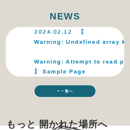
NEWS
2024.02.12
【
Warning
: Undefined array key 0
Warning
: Attempt to read prope
】 Sample Page
一覧へ
もっと 開かれた場所へ