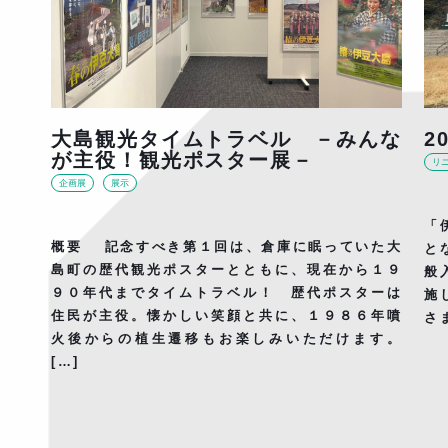
大島観光タイムトラベル －みんな
2
が主役！観光ポスター展－
リ
企画展
展示
「
概要 記念すべき第１回は、倉庫に眠っていた大
と
島町の歴代観光ポスターとともに、現在から１９
般
９０年代までタイムトラベル！ 歴代ポスターは
施
住民が主役。懐かしい笑顔と共に、１９８６年噴
さ
火後からの植生遷移もお楽しみいただけます。
[…]