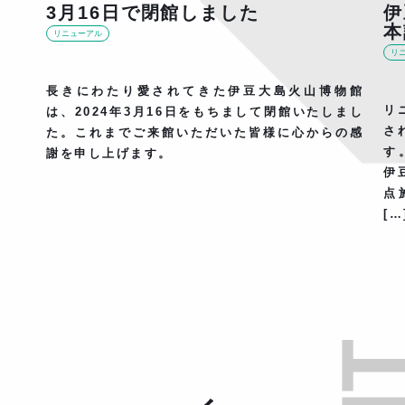
3月16日で閉館しました
伊
本
リニューアル
リ
長きにわたり愛されてきた伊豆大島火山博物館
リ
は、2024年3月16日をもちまして閉館いたしまし
さ
た。これまでご来館いただいた皆様に心からの感
す
謝を申し上げます。
伊
点
[…