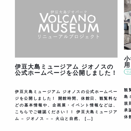
小
用
伊豆大島ミュージアム ジオノスの
公式ホームページを公開しました！
リ
観
伊豆大島ミュージアム ジオノスの公式ホームペー
島
ジを公開しました！ 開館時間、休館日、観覧料な
規
どの基本情報や、企画展・イベント情報などは、
承
こちらでご確認ください！！ 伊豆大島ミュージア
休
ム – ジオノス – – 火山と自然、 […]