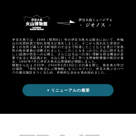
伊豆大島では、1986（昭和61）年の伊豆大島火山噴火において、外輪
山の北西斜面で割れ目噴火が発生しました。そこから流れ出た溶岩が、
多くの住民が暮らす元町地区のそばまで到達したことなどを受けて全島
民の島外避難が決断されました。このことをきっかけに火山に関する正
しい認識や防災への心構え、さらには火山への深い理解を得る機会が必
要であると再認識され、火山に関して広く学べる博物館整備の検討が進
み、1990年7月に伊豆大島火山博物館が開館しました。
開館からおよそ33年。2024年3月16日にその幕を閉じ、島全体が学び
の場所、〝伊豆大島ぜんぶ博物館〟をコンセプトに、伊豆大島ジオパー
クの拠点施設をつくるため、本格的な歩みを進め始めました。
リニューアルの概要
軌跡