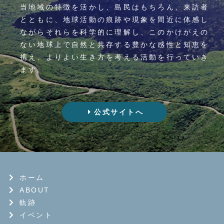
当地域の特徴を活かし、島民はもちろん、来訪者
とともに、地球活動の痕跡や現象を間近に体感し
ながらそれらを科学的に理解し、このかけがえの
ない地球上で自然と共存する豊かな感性と知恵を
携え、よりよい生き方を考える活動を行っていき
ます。
公式サイトへ
ホーム
ABOUT
軌跡
イベント